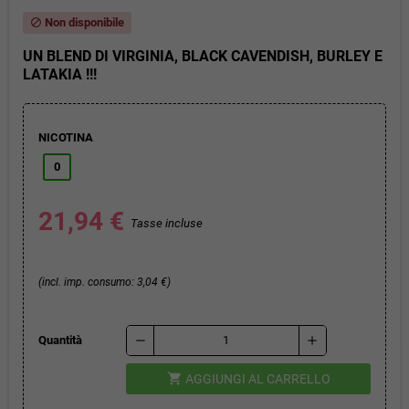
Non disponibile
block
UN BLEND DI VIRGINIA, BLACK CAVENDISH, BURLEY E
LATAKIA !!!
NICOTINA
0
21,94 €
Tasse incluse
(incl. imp. consumo: 3,04 €)
remove
add
Quantità
shopping_cart
AGGIUNGI AL CARRELLO