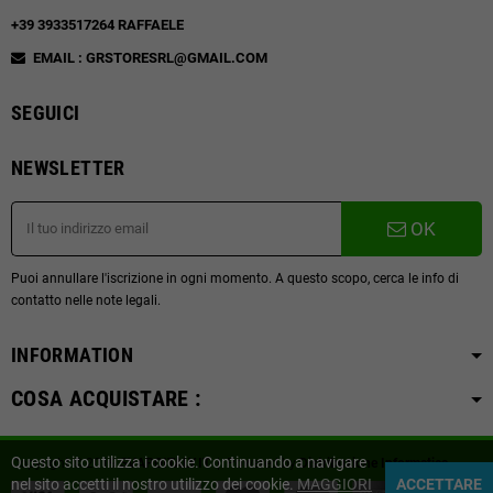
+39 3933517264 RAFFAELE
EMAIL : GRSTORESRL@GMAIL.COM
SEGUICI
NEWSLETTER
OK
Puoi annullare l'iscrizione in ogni momento. A questo scopo, cerca le info di
contatto nelle note legali.
INFORMATION
COSA ACQUISTARE :
Questo sito utilizza i cookie. Continuando a navigare
Copyright © 2019
SVAPOITALY.IT
| Powered by
Distribuzione Informatica
nel sito accetti il nostro utilizzo dei cookie.
MAGGIORI
ACCETTARE