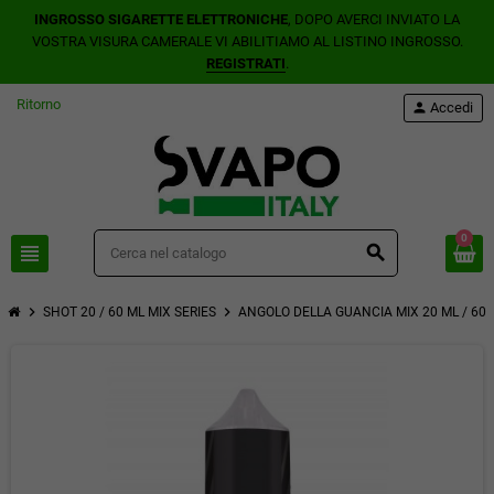
INGROSSO SIGARETTE ELETTRONICHE
, DOPO AVERCI INVIATO LA
VOSTRA VISURA CAMERALE VI ABILITIAMO AL LISTINO INGROSSO.
REGISTRATI
.
Ritorno
person
Accedi
0
view_headline
search
chevron_right
chevron_right
chev
SHOT 20 / 60 ML MIX SERIES
ANGOLO DELLA GUANCIA MIX 20 ML / 60