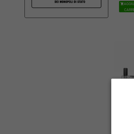
AGGIU

CARR
GEEKVAP
SOUL B