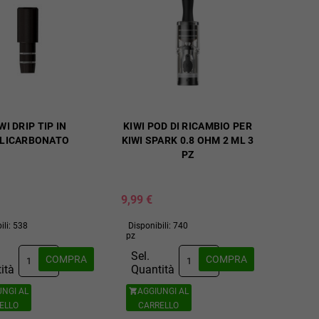
WI DRIP TIP IN
KIWI POD DI RICAMBIO PER
LICARBONATO
KIWI SPARK 0.8 OHM 2 ML 3
PZ
9,99 €
ili: 538
Disponibili: 740
pz
Sel.
COMPRA
COMPRA
ità
Quantità
UNGI AL
AGGIUNGI AL

ELLO
CARRELLO