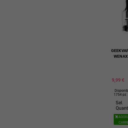
GEEKVAP
WENAX 
9,99 €
Disponibi
1754 pz
Sel.
Quant
AGGIU

CARR