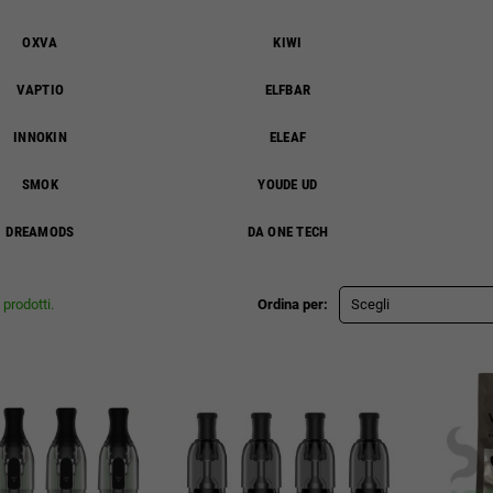
OXVA
KIWI
VAPTIO
ELFBAR
INNOKIN
ELEAF
SMOK
YOUDE UD
DREAMODS
DA ONE TECH
prodotti.
Ordina per:
Scegli