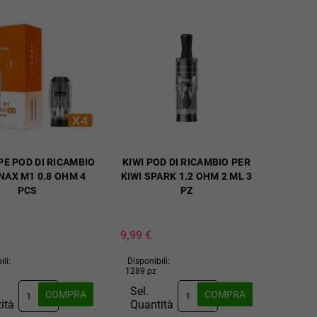
E POD DI RICAMBIO
KIWI POD DI RICAMBIO PER
NAX M1 0.8 OHM 4
KIWI SPARK 1.2 OHM 2 ML 3
PCS
PZ
9,99 €
ili:
Disponibili:
1289 pz
Sel.
COMPRA
COMPRA
ità
Quantità