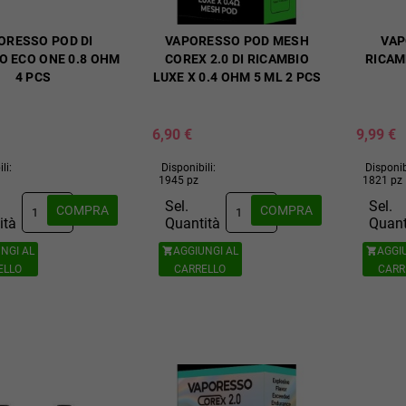
ORESSO POD DI
VAPORESSO POD MESH
VAP
O ECO ONE 0.8 OHM
COREX 2.0 DI RICAMBIO
RICAM
4 PCS
LUXE X 0.4 OHM 5 ML 2 PCS
6,90 €
9,99 €
li:
Disponibili:
Disponib
1945 pz
1821 pz
Sel.
Sel.
COMPRA
COMPRA
ità
Quantità
Quant
NGI AL
AGGIUNGI AL
AGGI


ELLO
CARRELLO
CARR