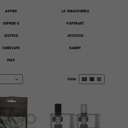
ASPIRE
LA TABACCHERIA
SUPREM-E
VAPORART
JUSTFOG
JOYETECH
ISUREVAPE
KAMRY
PUFF
view_comfy
view_list
view_headline
Vista