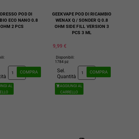
ORESSO POD DI
GEEKVAPE POD DI RICAMBIO
BIO ECO NANO 0.8
WENAX Q / SONDER Q 0.8
OHM 2 PCS
OHM SIDE FILL VERSION 3
PCS 3 ML
9,99 €
ili:
Disponibili:
1784 pz
Sel.
COMPRA
COMPRA
ità
Quantità
UNGI AL
AGGIUNGI AL

ELLO
CARRELLO