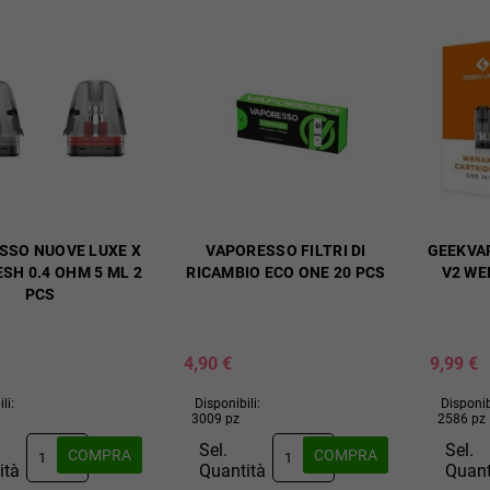
SSO NUOVE LUXE X
VAPORESSO FILTRI DI
GEEKVAP
SH 0.4 OHM 5 ML 2
RICAMBIO ECO ONE 20 PCS
V2 WE
PCS
4,90 €
9,99 €
li:
Disponibili:
Disponib
3009 pz
2586 pz
Sel.
Sel.
COMPRA
COMPRA
ità
Quantità
Quant