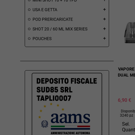
USA E GETTA
add
POD PRERICARICATE
add
SHOT 20 / 60 ML MIX SERIES
add
POUCHES
add
VAPORE
DUAL ME
6,90 €
Disponibi
3240 pz
Sel.
Quant