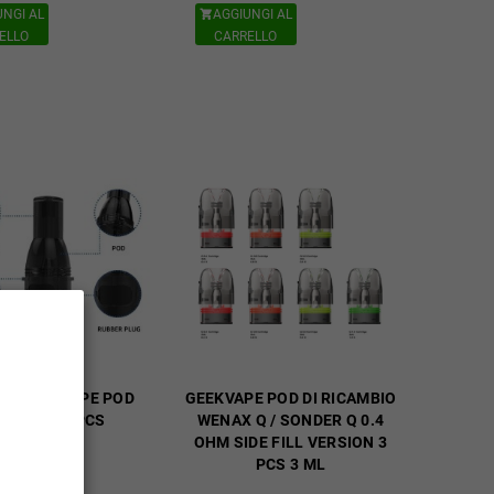
UNGI AL
AGGIUNGI AL

ELLO
CARRELLO
CK ISUREVAPE POD
GEEKVAPE POD DI RICAMBIO
RAMICA 3 PCS
WENAX Q / SONDER Q 0.4
OHM SIDE FILL VERSION 3
PCS 3 ML