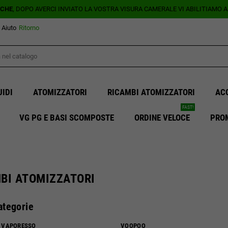
ICHE
, DOPO AVERCI INVIATO LA VOSTRA VISURA CAMERALE VI ABILITIAMO 
Aiuto
Ritorno
UIDI
ATOMIZZATORI
RICAMBI ATOMIZZATORI
AC
FAST!
VG PG E BASI SCOMPOSTE
ORDINE VELOCE
PRO
BI ATOMIZZATORI
ategorie
VAPORESSO
VOOPOO