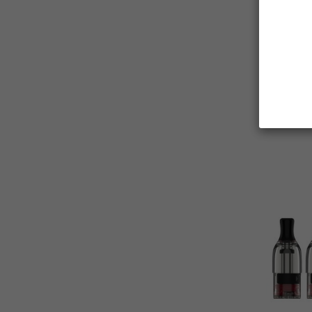
9,99 €
Disponibi
2347 pz
Sel.
Quant
AGGIU

CARR