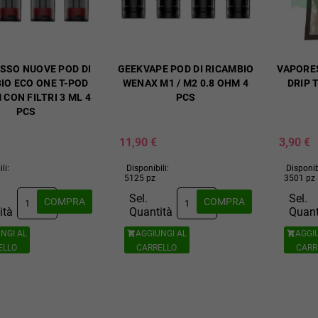
SSO NUOVE POD DI
GEEKVAPE POD DI RICAMBIO
VAPORE
IO ECO ONE T-POD
WENAX M1 / M2 0.8 OHM 4
DRIP 
 CON FILTRI 3 ML 4
PCS
PCS
11,90 €
3,90 €
li:
Disponibili:
Disponib
5125 pz
3501 pz
Sel.
Sel.
COMPRA
COMPRA
ità
Quantità
Quant
NGI AL
AGGIUNGI AL
AGGI


ELLO
CARRELLO
CARR