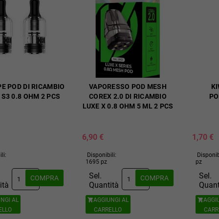
E POD DI RICAMBIO
VAPORESSO POD MESH
KI
S3 0.8 OHM 2 PCS
COREX 2.0 DI RICAMBIO
PO
LUXE X 0.8 OHM 5 ML 2 PCS
6,90 €
1,70 €
li:
Disponibili:
Disponib
1695 pz
pz
Sel.
Sel.
COMPRA
COMPRA
ità
Quantità
Quant
NGI AL
AGGIUNGI AL
AGGI


ELLO
CARRELLO
CARR