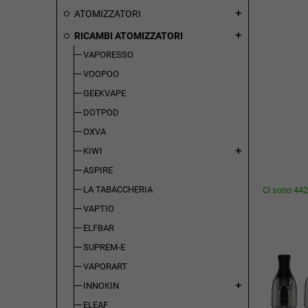
ATOMIZZATORI
add
RICAMBI ATOMIZZATORI
add
VAPORESSO
VOOPOO
GEEKVAPE
DOTPOD
OXVA
KIWI
add
ASPIRE
LA TABACCHERIA
Ci sono 442 
VAPTIO
ELFBAR
SUPREM-E
VAPORART
INNOKIN
add
ELEAF