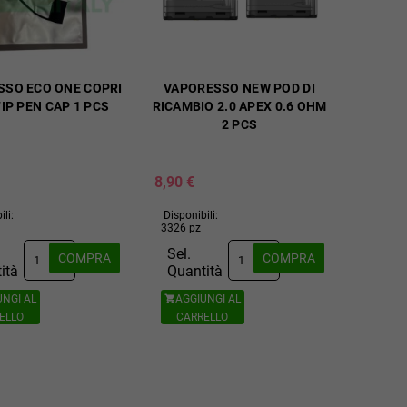
SSO ECO ONE COPRI
VAPORESSO NEW POD DI
TIP PEN CAP 1 PCS
RICAMBIO 2.0 APEX 0.6 OHM
2 PCS
8,90 €
ili:
Disponibili:
3326 pz
Sel.
COMPRA
COMPRA
ità
Quantità
UNGI AL
AGGIUNGI AL

ELLO
CARRELLO