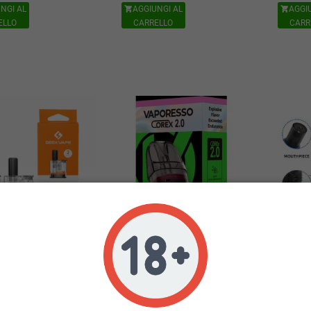
NGI AL
AGGIUNGI AL
AGGI


ELLO
CARRELLO
CARR
E POD DI RICAMBIO
VAPORESSO POD MESH
R-STI
OOST VERSION 0.6
COREX 2.0 DI RICAMBIO
CE
OHM 2 PCS
LUXE X 0.3 OHM 5 ML 2 PCS