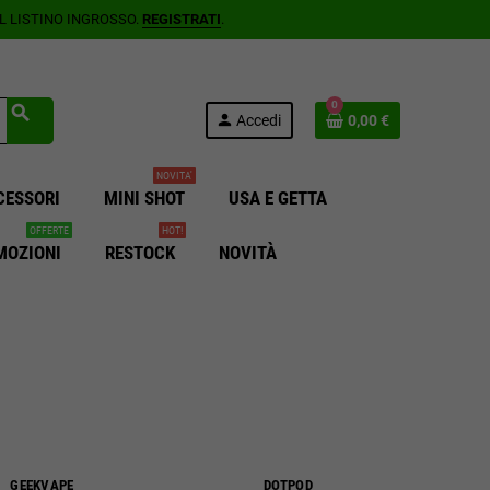
AL LISTINO INGROSSO.
REGISTRATI
.
0
search
person
Accedi
0,00 €
NOVITA'
CESSORI
MINI SHOT
USA E GETTA
OFFERTE
HOT!
MOZIONI
RESTOCK
NOVITÀ
GEEKVAPE
DOTPOD