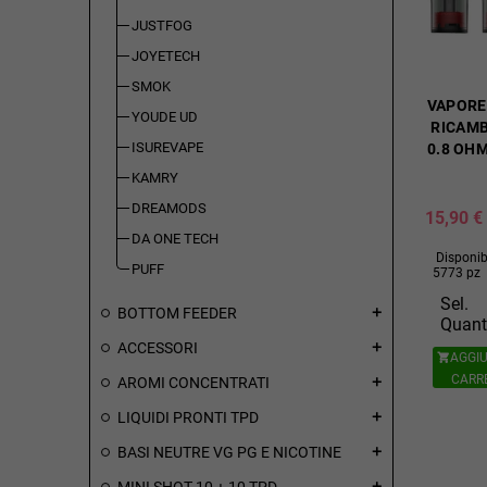
JUSTFOG
JOYETECH
SMOK
VAPORE
YOUDE UD
RICAMB
ISUREVAPE
0.8 OHM
KAMRY
DREAMODS
15,90 €
DA ONE TECH
Disponibi
PUFF
5773 pz
Sel.
BOTTOM FEEDER
add
Quant
ACCESSORI
add
AGGIU

CARR
AROMI CONCENTRATI
add
LIQUIDI PRONTI TPD
add
BASI NEUTRE VG PG E NICOTINE
add
MINI SHOT 10 + 10 TPD
add