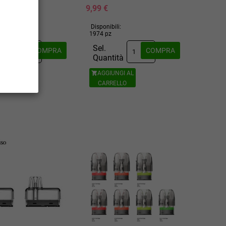
9,99 €
ili:
Disponibili:
1974 pz
Sel.
COMPRA
COMPRA
ità
Quantità
UNGI AL
AGGIUNGI AL

ELLO
CARRELLO