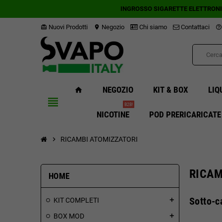
INGROSSO SIGARETTE ELETTRON
Nuovi Prodotti
Negozio
Chi siamo
Contattaci
card_giftcard
location_on
help_outline
NEGOZIO
KIT & BOX
LIQ
home
view_headline
B2B!
NICOTINE
POD PRERICARICATE
chevron_right
RICAMBI ATOMIZZATORI
RICAM
HOME
Sotto-c
KIT COMPLETI
add
BOX MOD
add