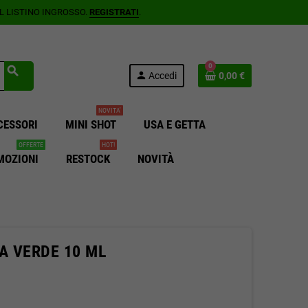
AL LISTINO INGROSSO.
REGISTRATI
.
0
search
person
Accedi
0,00 €
NOVITA'
CESSORI
MINI SHOT
USA E GETTA
OFFERTE
HOT!
MOZIONI
RESTOCK
NOVITÀ
A VERDE 10 ML