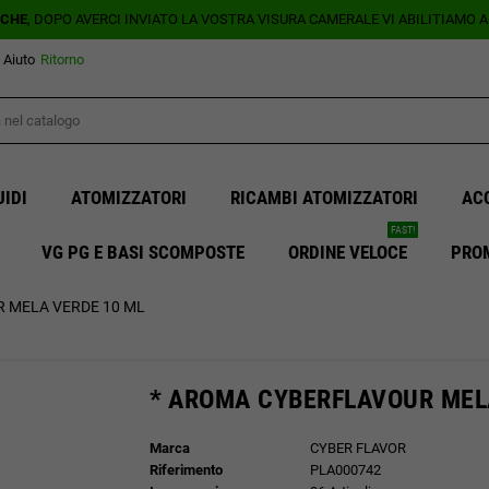
ICHE
, DOPO AVERCI INVIATO LA VOSTRA VISURA CAMERALE VI ABILITIAMO 
Aiuto
Ritorno
UIDI
ATOMIZZATORI
RICAMBI ATOMIZZATORI
AC
FAST!
VG PG E BASI SCOMPOSTE
ORDINE VELOCE
PRO
 MELA VERDE 10 ML
* AROMA CYBERFLAVOUR MEL
Marca
CYBER FLAVOR
Riferimento
PLA000742