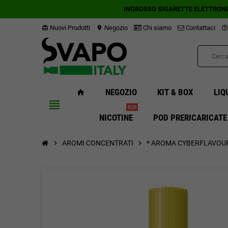
INGROSSO SIGARETTE ELETTRON
Nuovi Prodotti
Negozio
Chi siamo
Contattaci
card_giftcard
location_on
help_outline
NEGOZIO
KIT & BOX
LIQ
home
view_headline
B2B!
NICOTINE
POD PRERICARICATE
chevron_right
AROMI CONCENTRATI
chevron_right
* AROMA CYBERFLAVOUR