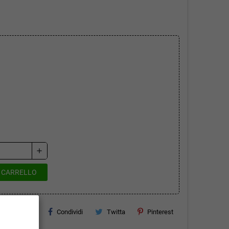
add
L CARRELLO
Condividi
Twitta
Pinterest