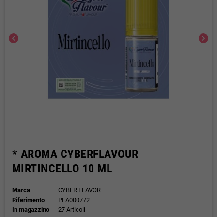
chevron_left
chevron_right
* AROMA CYBERFLAVOUR
MIRTINCELLO 10 ML
Marca
CYBER FLAVOR
Riferimento
PLA000772
In magazzino
27 Articoli