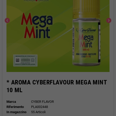
chevron_left
chevron_right
* AROMA CYBERFLAVOUR MEGA MINT
10 ML
Marca
CYBER FLAVOR
Riferimento
PLA002448
In magazzino
55 Articoli