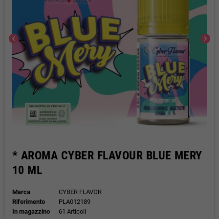
chevron_left
chevron_right
* AROMA CYBER FLAVOUR BLUE MERY
10 ML
Marca
CYBER FLAVOR
Riferimento
PLA012189
In magazzino
61 Articoli