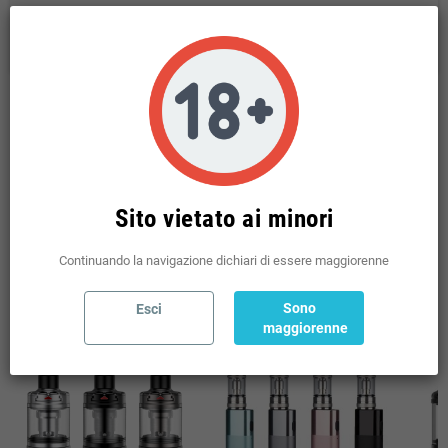
Politiche per i resi
(modificale nel modulo Rassicurazioni cliente)
Descrizione
ASPIRE COIL BVC NAUTILUS 0.7
OHM
RANGE WATT: 8 W - 23 W
Sito vietato ai minori
Continuando la navigazione dichiari di essere maggiorenne
Potrebbe anche piacerti
Sono
Esci
maggiorenne