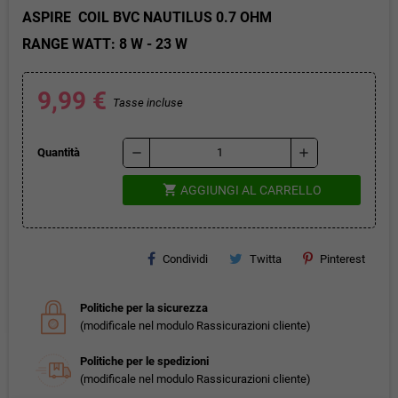
ASPIRE COIL BVC NAUTILUS 0.7 OHM
RANGE WATT: 8 W - 23 W
9,99 €
Tasse incluse
remove
add
Quantità
shopping_cart
AGGIUNGI AL CARRELLO
Condividi
Twitta
Pinterest
Politiche per la sicurezza
(modificale nel modulo Rassicurazioni cliente)
Politiche per le spedizioni
(modificale nel modulo Rassicurazioni cliente)