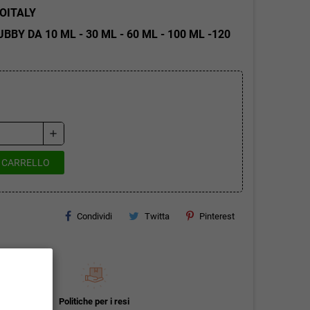
OITALY
Y DA 10 ML - 30 ML - 60 ML - 100 ML -120
add
L CARRELLO
Condividi
Twitta
Pinterest
Politiche per i resi