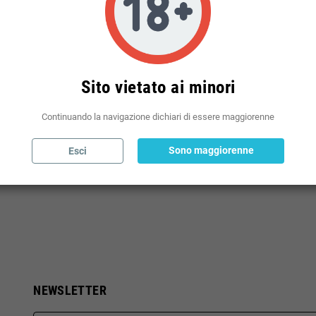
(modificale nel modulo Rassicurazioni cliente)
Sito vietato ai minori
LY
Continuando la navigazione dichiari di essere maggiorenne
 10 ML - 30 ML - 60 ML - 100 ML -120 ML
Sono maggiorenne
Esci
NEWSLETTER