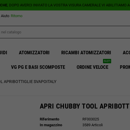
ICHE
, DOPO AVERCI INVIATO LA VOSTRA VISURA CAMERALE VI ABILITIAMO 
Aiuto
Ritorno
UIDI
ATOMIZZATORI
RICAMBI ATOMIZZATORI
AC
FAST!
VG PG E BASI SCOMPOSTE
ORDINE VELOCE
PRO
L APRIBOTTIGLIE SVAPOITALY
APRI CHUBBY TOOL APRIBOTT
Riferimento
RF003025
In magazzino
3589 Articoli