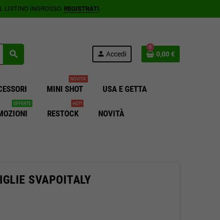
AL LISTINO INGROSSO.
REGISTRATI
.
0
search
person
Accedi
0,00 €
NOVITA'
CESSORI
MINI SHOT
USA E GETTA
OFFERTE
HOT!
MOZIONI
RESTOCK
NOVITÀ
IGLIE SVAPOITALY