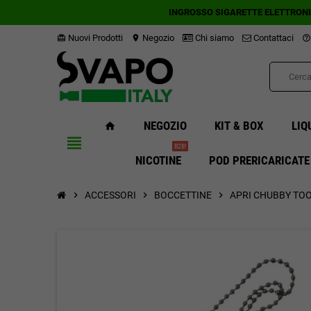
INGROSSO SIGARETTE ELETTRON
Nuovi Prodotti
Negozio
Chi siamo
Contattaci
card_giftcard
location_on
help_outline
NEGOZIO
KIT & BOX
LIQ
home
view_headline
B2B!
NICOTINE
POD PRERICARICATE
chevron_right
ACCESSORI
chevron_right
BOCCETTINE
chevron_right
APRI CHUBBY TOO