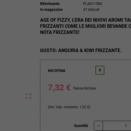
Riferimento
PLA011583
In magazzino
37 Articoli
AGE OF FIZZY, L'ERA DEI NUOVI AROMI T
FRIZZANTI COME LE MIGLIORI BEVANDE 
NOTA FRIZZANTE!
GUSTO: ANGURIA & KIWI FRIZZANTE.
0
NICOTINA
7,32 €
Tasse incluse
zoom_out_map
(incl. imp. consumo: 1,52 €)
remove
Quantità