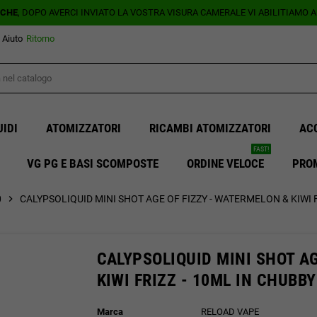
ICHE
, DOPO AVERCI INVIATO LA VOSTRA VISURA CAMERALE VI ABILITIAMO 
Aiuto
Ritorno
UIDI
ATOMIZZATORI
RICAMBI ATOMIZZATORI
AC
FAST!
VG PG E BASI SCOMPOSTE
ORDINE VELOCE
PRO
0
chevron_right
CALYPSOLIQUID MINI SHOT AGE OF FIZZY - WATERMELON & KIWI F
CALYPSOLIQUID MINI SHOT A
KIWI FRIZZ - 10ML IN CHUBBY
Marca
RELOAD VAPE