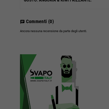
GUSTO: ANGURIA & KIWI FRIZZANTE.
Commenti
(0)
chat
Ancora nessuna recensione da parte degli utenti.