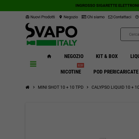
INGROSSO SIGARETTE ELETTRON
Nuovi Prodotti
Negozio
Chi siamo
Contattaci
card_giftcard
location_on
help_outline
NEGOZIO
KIT & BOX
LIQ
home
view_headline
B2B!
NICOTINE
POD PRERICARICATE
chevron_right
MINI SHOT 10 + 10 TPD
chevron_right
CALYPSO LIQUID 10 + 1