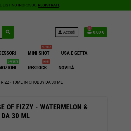
AL LISTINO INGROSSO.
REGISTRATI
.
0
search
person
Accedi
0,00 €
NOVITA'
CESSORI
MINI SHOT
USA E GETTA
OFFERTE
HOT!
MOZIONI
RESTOCK
NOVITÀ
RIZZ - 10ML IN CHUBBY DA 30 ML
GE OF FIZZY - WATERMELON &
 DA 30 ML