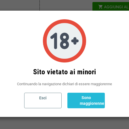
shopping_cart
AGGIUNGI A
Politiche per le spedizioni
(modificale nel modulo Rassicurazioni cliente)
Sito vietato ai minori
Continuando la navigazione dichiari di essere maggiorenne
Sono
Esci
maggiorenne
TA CALYPSO LIQUID È ARRIVATA! FRUTTATI FRIZZANTI COME