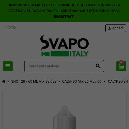
INGROSSO SIGARETTE ELETTRONICHE
, DOPO AVERCI INVIATO LA
VOSTRA VISURA CAMERALE VI ABILITIAMO AL LISTINO INGROSSO.
REGISTRATI
.
Ritorno
person
Accedi
0
view_headline
search
chevron_right
chevron_right
chevron_right
SHOT 20 / 60 ML MIX SERIES
CALYPSO MIX 20 ML / 60
CALYPSO SHO