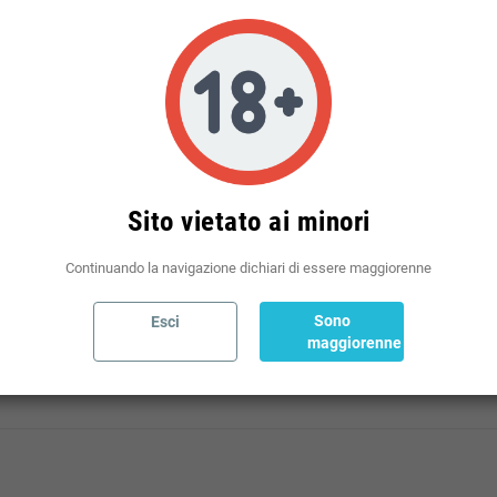
Politiche per le spedizioni
(modificale nel modulo Rassicurazioni cliente)
Sito vietato ai minori
Continuando la navigazione dichiari di essere maggiorenne
Sono
Esci
I TUTTI GLI APPASSIONATI DOVREBBERO APPROFONDIRE L
maggiorenne
E SELVATICHE