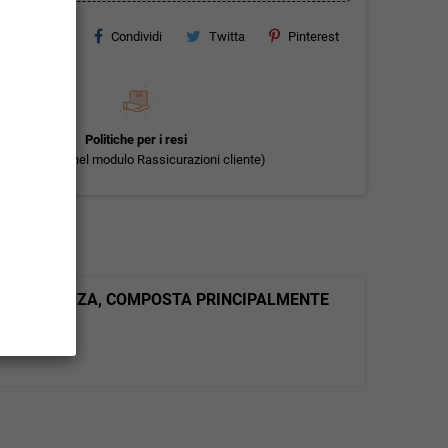
Condividi
Twitta
Pinterest
Politiche per i resi
(modificale nel modulo Rassicurazioni cliente)
A CONOSCENZA, COMPOSTA PRINCIPALMENTE