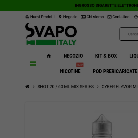
INGROSSO SIGARETTE ELETTRON
Nuovi Prodotti
Negozio
Chi siamo
Contattaci
card_giftcard
location_on
help_outline
NEGOZIO
KIT & BOX
LIQ
home
view_headline
B2B!
NICOTINE
POD PRERICARICATE
chevron_right
SHOT 20 / 60 ML MIX SERIES
chevron_right
CYBER FLAVOR MIX