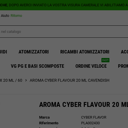
ICHE
, DOPO AVERCI INVIATO LA VOSTRA VISURA CAMERALE VI ABILITIAMO 
Aiuto
Ritorno
UIDI
ATOMIZZATORI
RICAMBI ATOMIZZATORI
AC
FAST!
VG PG E BASI SCOMPOSTE
ORDINE VELOCE
PRO
 20 ML / 60
chevron_right
AROMA CYBER FLAVOUR 20 ML CAVENDISH
AROMA CYBER FLAVOUR 20 M
Marca
CYBER FLAVOR
Riferimento
PLA002430