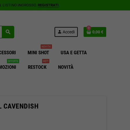
AL LISTINO INGROSSO.
REGISTRATI
.
0
search
person
Accedi
0,00 €
NOVITA'
CESSORI
MINI SHOT
USA E GETTA
OFFERTE
HOT!
MOZIONI
RESTOCK
NOVITÀ
L CAVENDISH