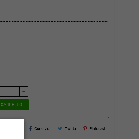
add
L CARRELLO
Condividi
Twitta
Pinterest