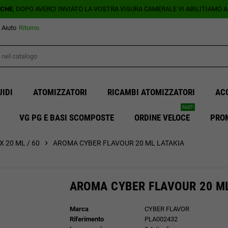
ICHE
, DOPO AVERCI INVIATO LA VOSTRA VISURA CAMERALE VI ABILITIAMO 
Aiuto
Ritorno
UIDI
ATOMIZZATORI
RICAMBI ATOMIZZATORI
AC
FAST!
VG PG E BASI SCOMPOSTE
ORDINE VELOCE
PRO
 20 ML / 60
chevron_right
AROMA CYBER FLAVOUR 20 ML LATAKIA
AROMA CYBER FLAVOUR 20 ML
Marca
CYBER FLAVOR
Riferimento
PLA002432