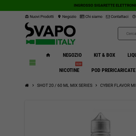
INGROSSO SIGARETTE ELETTRON
Nuovi Prodotti
Negozio
Chi siamo
Contattaci
card_giftcard
location_on
help_outline
NEGOZIO
KIT & BOX
LIQ
home
view_headline
B2B!
NICOTINE
POD PRERICARICATE
chevron_right
SHOT 20 / 60 ML MIX SERIES
chevron_right
CYBER FLAVOR MIX