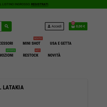
AL LISTINO INGROSSO.
REGISTRATI
.
0
search
person
Accedi
0,00 €
NOVITA'
CESSORI
MINI SHOT
USA E GETTA
OFFERTE
HOT!
MOZIONI
RESTOCK
NOVITÀ
 LATAKIA