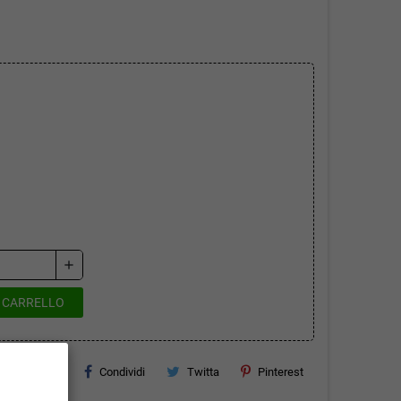
add
L CARRELLO
Condividi
Twitta
Pinterest