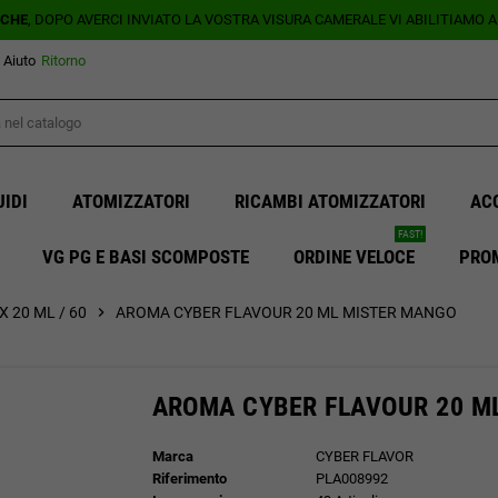
ICHE
, DOPO AVERCI INVIATO LA VOSTRA VISURA CAMERALE VI ABILITIAMO 
Aiuto
Ritorno
UIDI
ATOMIZZATORI
RICAMBI ATOMIZZATORI
AC
FAST!
VG PG E BASI SCOMPOSTE
ORDINE VELOCE
PRO
 20 ML / 60
chevron_right
AROMA CYBER FLAVOUR 20 ML MISTER MANGO
AROMA CYBER FLAVOUR 20 M
Marca
CYBER FLAVOR
Riferimento
PLA008992