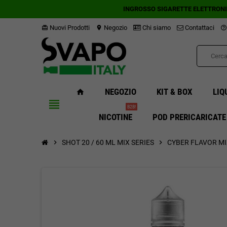
INGROSSO SIGARETTE ELETTRON
Nuovi Prodotti
Negozio
Chi siamo
Contattaci
card_giftcard
location_on
help_outline
NEGOZIO
KIT & BOX
LIQ
home
view_headline
B2B!
NICOTINE
POD PRERICARICATE
chevron_right
SHOT 20 / 60 ML MIX SERIES
chevron_right
CYBER FLAVOR MIX