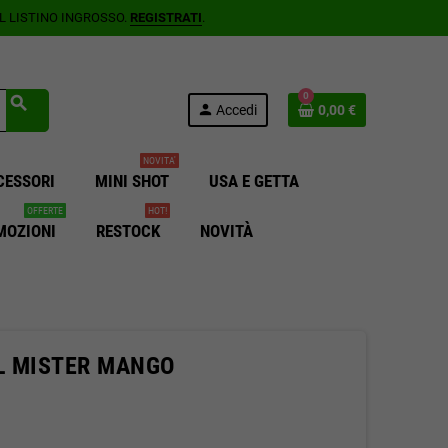
AL LISTINO INGROSSO.
REGISTRATI
.
0
search
person
Accedi
0,00 €
NOVITA'
CESSORI
MINI SHOT
USA E GETTA
OFFERTE
HOT!
MOZIONI
RESTOCK
NOVITÀ
L MISTER MANGO