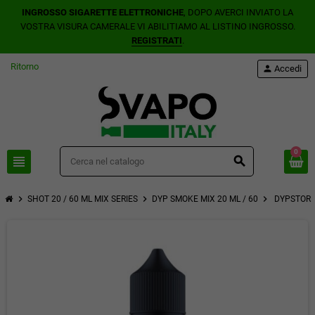
INGROSSO SIGARETTE ELETTRONICHE
, DOPO AVERCI INVIATO LA
VOSTRA VISURA CAMERALE VI ABILITIAMO AL LISTINO INGROSSO.
REGISTRATI
.
Ritorno
person
Accedi
0
view_headline
search
chevron_right
chevron_right
chevron_right
SHOT 20 / 60 ML MIX SERIES
DYP SMOKE MIX 20 ML / 60
DYPSTORE