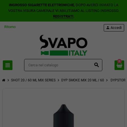
INGROSSO SIGARETTE ELETTRONICHE
, DOPO AVERCI INVIATO LA
VOSTRA VISURA CAMERALE VI ABILITIAMO AL LISTINO INGROSSO.
REGISTRATI
.
Ritorno
person
Accedi
0
view_headline
search
chevron_right
chevron_right
chevron_right
SHOT 20 / 60 ML MIX SERIES
DYP SMOKE MIX 20 ML / 60
DYPSTORE