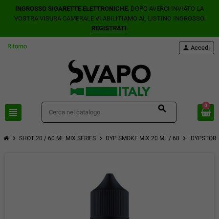
INGROSSO SIGARETTE ELETTRONICHE
, DOPO AVERCI INVIATO LA
VOSTRA VISURA CAMERALE VI ABILITIAMO AL LISTINO INGROSSO.
REGISTRATI
.
Ritorno
person
Accedi
0
search
view_headline
chevron_right
chevron_right
chevron_right
SHOT 20 / 60 ML MIX SERIES
DYP SMOKE MIX 20 ML / 60
DYPSTORE