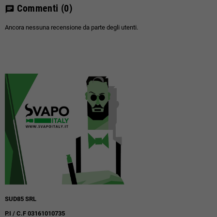
Commenti
(0)
chat
Ancora nessuna recensione da parte degli utenti.
SUD85 SRL
P.I / C.F 03161010735