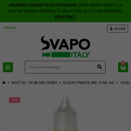
INGROSSO SIGARETTE ELETTRONICHE
, DOPO AVERCI INVIATO LA
VOSTRA VISURA CAMERALE VI ABILITIAMO AL LISTINO INGROSSO.
REGISTRATI
.
Ritorno
person
Accedi
0
view_headline
search
chevron_right
chevron_right
chevron_right
SHOT 20 / 60 ML MIX SERIES
ELIQUID FRANCE MIX 10 ML /60
ELIQU
-10%