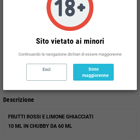
Condividi
Twitta
Pinterest
Politiche per la sicurezza
(modificale nel modulo Rassicurazioni cliente)
Sito vietato ai minori
Politiche per le spedizioni
(modificale nel modulo Rassicurazioni cliente)
Continuando la navigazione dichiari di essere maggiorenne
Politiche per i resi
Sono
Esci
(modificale nel modulo Rassicurazioni cliente)
maggiorenne
Descrizione
FRUTTI ROSSI E LIMONE GHIACCIATI
10 ML IN CHUBBY DA 60 ML