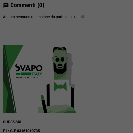
Commenti
(0)
chat
Ancora nessuna recensione da parte degli utenti.
SUD85 SRL
P.I / C.F 03161010735