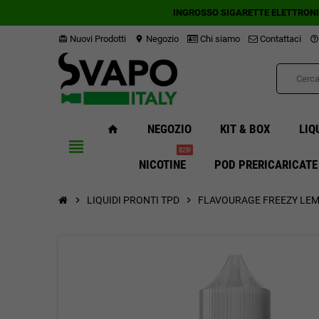
INGROSSO SIGARETTE ELETTRON
Nuovi Prodotti
Negozio
Chi siamo
Contattaci
card_giftcard
location_on
help_outline
NEGOZIO
KIT & BOX
LIQ
home
view_headline
B2B!
NICOTINE
POD PRERICARICATE
chevron_right
LIQUIDI PRONTI TPD
chevron_right
FLAVOURAGE FREEZY LEMO