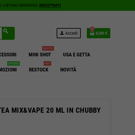
AL LISTINO INGROSSO.
REGISTRATI
.
0
search
person
Accedi
0,00 €
NOVITA'
CESSORI
MINI SHOT
USA E GETTA
OFFERTE
HOT!
MOZIONI
RESTOCK
NOVITÀ
EA MIX&VAPE 20 ML IN CHUBBY