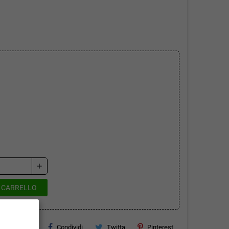
add
L CARRELLO
Condividi
Twitta
Pinterest