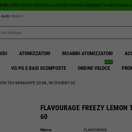
ICHE
, DOPO AVERCI INVIATO LA VOSTRA VISURA CAMERALE VI ABILITIAMO 
Aiuto
Ritorno
UIDI
ATOMIZZATORI
RICAMBI ATOMIZZATORI
AC
FAST!
VG PG E BASI SCOMPOSTE
ORDINE VELOCE
PRO
N TEA MIX&VAPE 20 ML IN CHUBBY 60
FLAVOURAGE FREEZY LEMON T
60
Marca
FLAVOURAGE