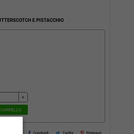
UTTERSCOTCH E PISTACCHIO
add
L CARRELLO
Condividi
Twitta
Pinterest