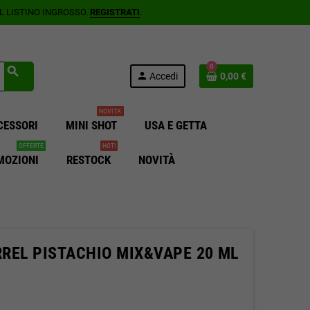
AL LISTINO INGROSSO.
REGISTRATI
.
0
search
person
Accedi
0,00 €
NOVITA'
CESSORI
MINI SHOT
USA E GETTA
OFFERTE
HOT!
MOZIONI
RESTOCK
NOVITÀ
REL PISTACHIO MIX&VAPE 20 ML