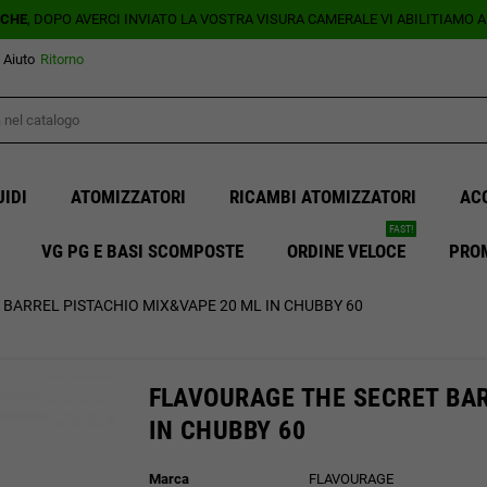
ICHE
, DOPO AVERCI INVIATO LA VOSTRA VISURA CAMERALE VI ABILITIAMO 
Aiuto
Ritorno
UIDI
ATOMIZZATORI
RICAMBI ATOMIZZATORI
AC
FAST!
VG PG E BASI SCOMPOSTE
ORDINE VELOCE
PRO
BARREL PISTACHIO MIX&VAPE 20 ML IN CHUBBY 60
FLAVOURAGE THE SECRET BAR
IN CHUBBY 60
Marca
FLAVOURAGE