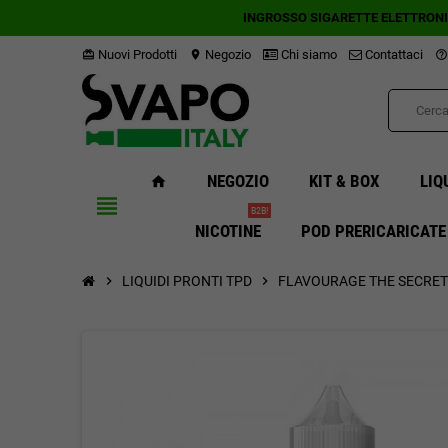
INGROSSO SIGARETTE ELETTRON
Nuovi Prodotti
Negozio
Chi siamo
Contattaci
card_giftcard
location_on
help_outline
NEGOZIO
KIT & BOX
LIQ
home
view_headline
B2B!
NICOTINE
POD PRERICARICATE
chevron_right
LIQUIDI PRONTI TPD
chevron_right
FLAVOURAGE THE SECRET 