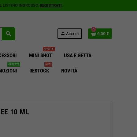
AL LISTINO INGROSSO.
REGISTRATI
.
0
search
person
Accedi
0,00 €
NOVITA'
CESSORI
MINI SHOT
USA E GETTA
OFFERTE
HOT!
MOZIONI
RESTOCK
NOVITÀ
EE 10 ML