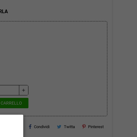
RLA
add
L CARRELLO
Condividi
Twitta
Pinterest