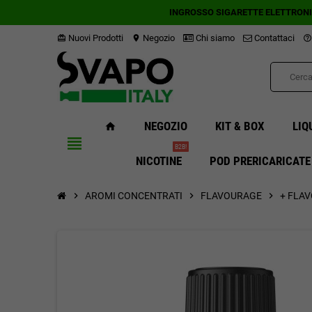
INGROSSO SIGARETTE ELETTRON
Nuovi Prodotti
Negozio
Chi siamo
Contattaci
card_giftcard
location_on
help_outline
NEGOZIO
KIT & BOX
LIQ
home
view_headline
B2B!
NICOTINE
POD PRERICARICATE
chevron_right
AROMI CONCENTRATI
chevron_right
FLAVOURAGE
chevron_right
+ FLA