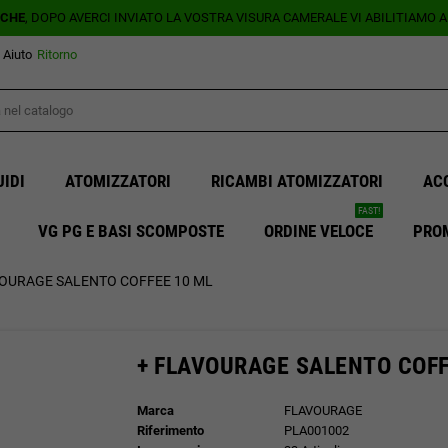
ICHE
, DOPO AVERCI INVIATO LA VOSTRA VISURA CAMERALE VI ABILITIAMO 
Aiuto
Ritorno
UIDI
ATOMIZZATORI
RICAMBI ATOMIZZATORI
AC
FAST!
VG PG E BASI SCOMPOSTE
ORDINE VELOCE
PRO
VOURAGE SALENTO COFFEE 10 ML
+ FLAVOURAGE SALENTO COFF
Marca
FLAVOURAGE
Riferimento
PLA001002