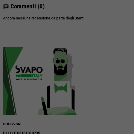
Commenti
(0)
chat
Ancora nessuna recensione da parte degli utenti.
SUD85 SRL
P.I / C.F 03161010735