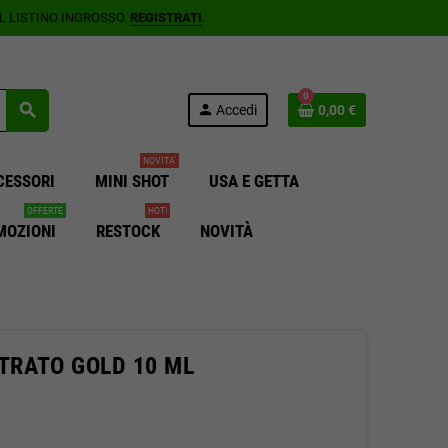
AL LISTINO INGROSSO.
REGISTRATI
.
0
search
person
Accedi
0,00 €
NOVITA'
CESSORI
MINI SHOT
USA E GETTA
OFFERTE
HOT!
MOZIONI
RESTOCK
NOVITÀ
RATO GOLD 10 ML