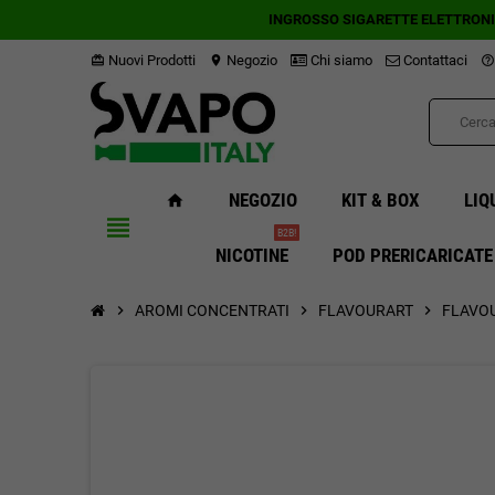
INGROSSO SIGARETTE ELETTRON
Nuovi Prodotti
Negozio
Chi siamo
Contattaci
card_giftcard
location_on
help_outline
NEGOZIO
KIT & BOX
LIQ
home
view_headline
B2B!
NICOTINE
POD PRERICARICATE
chevron_right
AROMI CONCENTRATI
chevron_right
FLAVOURART
chevron_right
FLAVO