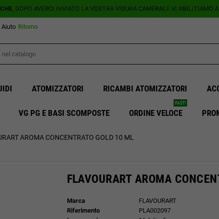
ICHE
, DOPO AVERCI INVIATO LA VOSTRA VISURA CAMERALE VI ABILITIAMO 
Aiuto
Ritorno
UIDI
ATOMIZZATORI
RICAMBI ATOMIZZATORI
AC
FAST!
VG PG E BASI SCOMPOSTE
ORDINE VELOCE
PRO
URART AROMA CONCENTRATO GOLD 10 ML
FLAVOURART AROMA CONCENT
Marca
FLAVOURART
Riferimento
PLA002097