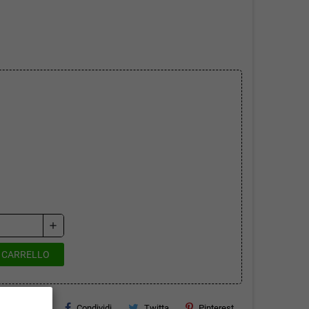
add
L CARRELLO
Condividi
Twitta
Pinterest