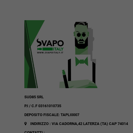
SUD85 SRL
P.I / C.F 03161010735
DEPOSITO FISCALE: TAPLI0007
INDIRIZZO : VIA CADORNA,42
LATERZA (TA)
CAP 74014
CONTATTI :