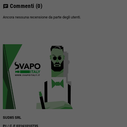
Commenti
(0)
chat
Ancora nessuna recensione da parte degli utenti.
SUD85 SRL
P.I / C.F 03161010735