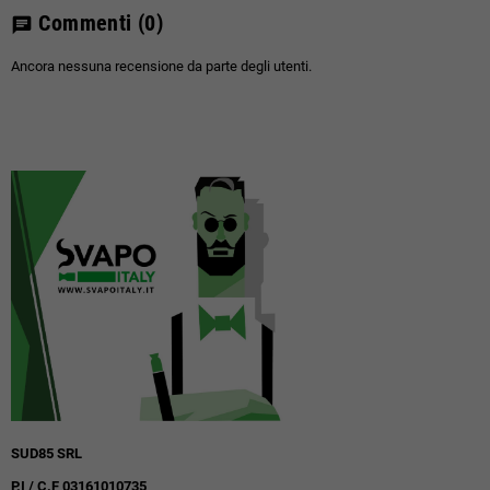
Commenti
(0)
chat
Ancora nessuna recensione da parte degli utenti.
SUD85 SRL
P.I / C.F 03161010735