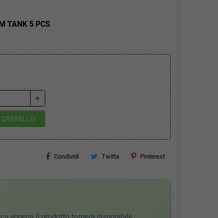
M TANK 5 PCS
add
L CARRELLO
Condividi
Twitta
Pinterest
fica appena il prodotto tornerà disponibile.