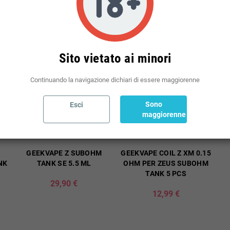
Sito vietato ai minori
Continuando la navigazione dichiari di essere maggiorenne
Sono
Esci
maggiorenne
GEEKVAPE Z SUBOHM
GEEKVAPE COIL Z XM 0.15
NK
TANK SE 5.5 ML
OHM PER ZEUS SUBOHM
TANK 5 PCS
29,90 €
12,99 €