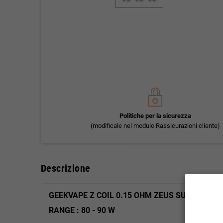
Politiche per la sicurezza
(modificale nel modulo Rassicurazioni cliente)
Descrizione
GEEKVAPE Z COIL 0.15 OHM ZEUS SUBOHM TA
RANGE : 80 - 90 W