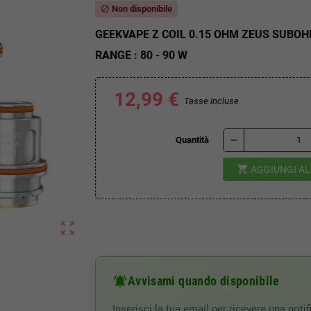
Non disponibile
block
GEEKVAPE Z COIL 0.15 OHM ZEUS SUBOH
RANGE : 80 - 90 W
12,99 €
Tasse incluse
remove
Quantità
shopping_cart
AGGIUNGI A
zoom_out_map
notifications_active
Avvisami quando disponibile
Inserisci la tua email per ricevere una noti