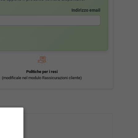
Indirizzo email
Politiche per i resi
(modificale nel modulo Rassicurazioni cliente)