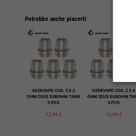
Potrebbe anche piacerti
GEEKVAPE COIL Z 0.2
GEEKVAPE COIL Z 0.4
OHM ZEUS SUBOHM TANK
OHM ZEUS SUBOHM TA
5 PCS
5 PCS
12,99 €
12,99 €