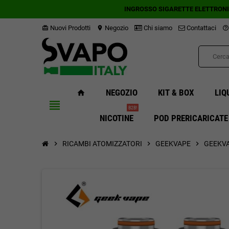
INGROSSO SIGARETTE ELETTRON
Nuovi Prodotti
Negozio
Chi siamo
Contattaci
card_giftcard
location_on
help_outline
NEGOZIO
KIT & BOX
LIQ
home
view_headline
B2B!
NICOTINE
POD PRERICARICATE
chevron_right
RICAMBI ATOMIZZATORI
chevron_right
GEEKVAPE
chevron_right
GEEKVA