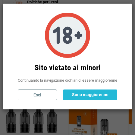
Politiche per i resi
(modificale nel modulo Rassicurazioni cliente)
Descrizione
GEEKVAPE POD DI RICAMBIO WENAX M1 / M2 0.8
OHM 4 PCS
Sito vietato ai minori
Potrebbe anche piacerti
Continuando la navigazione dichiari di essere maggiorenne
Sono maggiorenne
Esci