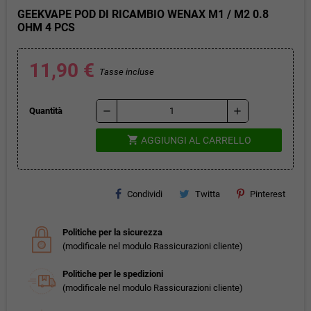
GEEKVAPE POD DI RICAMBIO WENAX M1 / M2 0.8
OHM 4 PCS
11,90 €
Tasse incluse
remove
add
Quantità
shopping_cart
AGGIUNGI AL CARRELLO
Condividi
Twitta
Pinterest
Politiche per la sicurezza
(modificale nel modulo Rassicurazioni cliente)
Politiche per le spedizioni
(modificale nel modulo Rassicurazioni cliente)