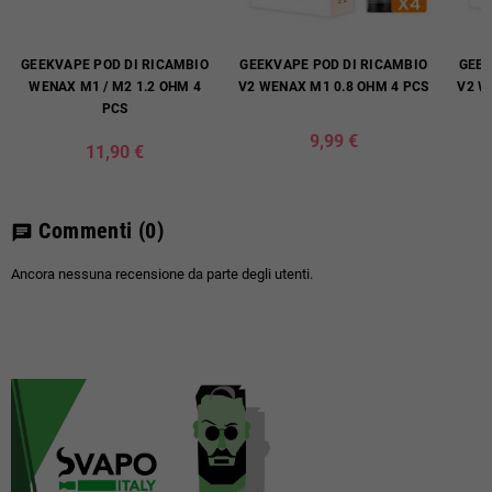
GEEKVAPE POD DI RICAMBIO
GEEKVAPE POD DI RICAMBIO
GEEK
WENAX M1 / M2 1.2 OHM 4
V2 WENAX M1 0.8 OHM 4 PCS
V2 W
PCS
9,99 €
11,90 €
Commenti
(0)
chat
Ancora nessuna recensione da parte degli utenti.