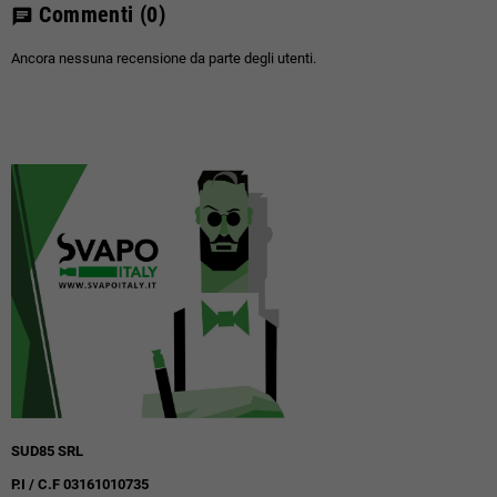
Commenti
(0)
chat
Ancora nessuna recensione da parte degli utenti.
SUD85 SRL
P.I / C.F 03161010735