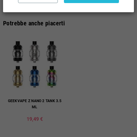
Potrebbe anche piacerti
GEEKVAPE Z NANO 2 TANK 3.5
ML
19,49 €