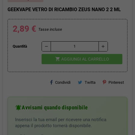
GEEKVAPE VETRO DI RICAMBIO ZEUS NANO 2 2 ML
2,89 €
Tasse incluse
remove
add
Quantità
shopping_cart
AGGIUNGI AL CARRELLO
Condividi
Twitta
Pinterest
notifications_active
Avvisami quando disponibile
Inserisci la tua email per ricevere una notifica
appena il prodotto tornerà disponibile.