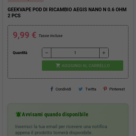
GEEKVAPE POD DI RICAMBIO AEGIS NANO N 0.6 OHM
2 PCS
9,99 €
Tasse incluse
remove
add
Quantità
shopping_cart
AGGIUNGI AL CARRELLO
Condividi
Twitta
Pinterest
notifications_active
Avvisami quando disponibile
Inserisci la tua email per ricevere una notifica
appena il prodotto tornerà disponibile.