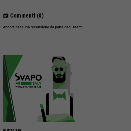
Commenti
(0)
chat
Ancora nessuna recensione da parte degli utenti.
SUD85 SRL