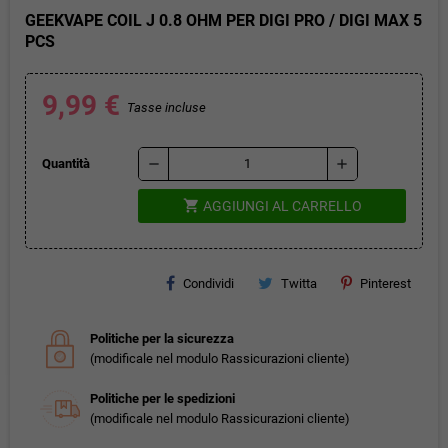
GEEKVAPE COIL J 0.8 OHM PER DIGI PRO / DIGI MAX 5
PCS
9,99 €
Tasse incluse
remove
add
Quantità
shopping_cart
AGGIUNGI AL CARRELLO
Condividi
Twitta
Pinterest
Politiche per la sicurezza
(modificale nel modulo Rassicurazioni cliente)
Politiche per le spedizioni
(modificale nel modulo Rassicurazioni cliente)