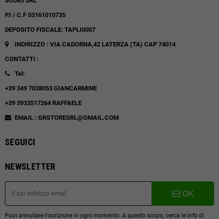
SUD85 SRL
P.I / C.F 03161010735
DEPOSITO FISCALE: TAPLI0007
INDIRIZZO : VIA CADORNA,42
LATERZA (TA)
CAP 74014
CONTATTI :
Tel:
+39 349 7038053 GIANCARMINE
+39 3933517264 RAFFAELE
EMAIL : GRSTORESRL@GMAIL.COM
SEGUICI
NEWSLETTER
OK
Puoi annullare l'iscrizione in ogni momento. A questo scopo, cerca le info di