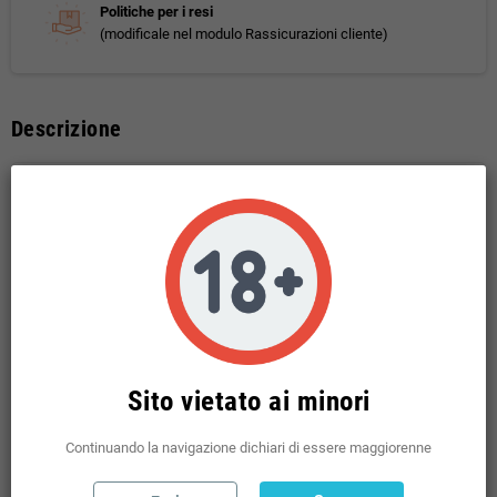
Politiche per i resi
(modificale nel modulo Rassicurazioni cliente)
Descrizione
GEEKVAPE COIL J 0.8 OHM PER DIGI PRO / DIGI MAX
5 PCS
RANGE : 12 - 18 W RDL / MTL
Potrebbe anche piacerti
Sito vietato ai minori
Continuando la navigazione dichiari di essere maggiorenne