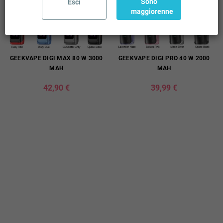
Sono
Esci
maggiorenne
GEEKVAPE DIGI MAX 80 W 3000
GEEKVAPE DIGI PRO 40 W 2000
MAH
MAH
42,90 €
39,99 €