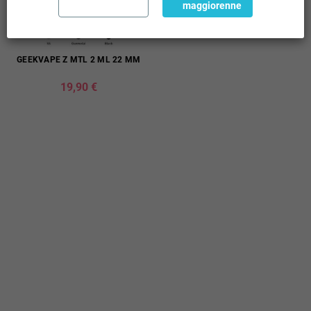
maggiorenne
GEEKVAPE Z MTL 2 ML 22 MM
19,90 €