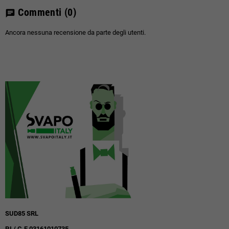
Commenti
(0)
chat
Ancora nessuna recensione da parte degli utenti.
SUD85 SRL
P.I / C.F 03161010735