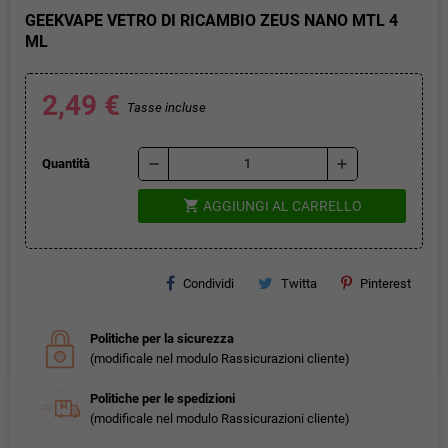
GEEKVAPE VETRO DI RICAMBIO ZEUS NANO MTL 4
ML
2,49 €
Tasse incluse
remove
add
Quantità
shopping_cart
AGGIUNGI AL CARRELLO
Condividi
Twitta
Pinterest
Politiche per la sicurezza
(modificale nel modulo Rassicurazioni cliente)
Politiche per le spedizioni
(modificale nel modulo Rassicurazioni cliente)