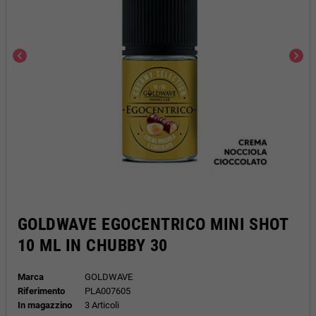
chevron_left
chevron_right
GOLDWAVE EGOCENTRICO MINI SHOT
10 ML IN CHUBBY 30
Marca
GOLDWAVE
Riferimento
PLA007605
In magazzino
3 Articoli