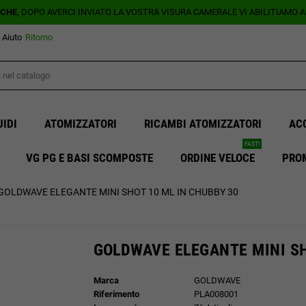
ICHE
, DOPO AVERCI INVIATO LA VOSTRA VISURA CAMERALE VI ABILITIAMO 
Aiuto
Ritorno
UIDI
ATOMIZZATORI
RICAMBI ATOMIZZATORI
AC
FAST!
VG PG E BASI SCOMPOSTE
ORDINE VELOCE
PRO
GOLDWAVE ELEGANTE MINI SHOT 10 ML IN CHUBBY 30
GOLDWAVE ELEGANTE MINI SH
Marca
GOLDWAVE
Riferimento
PLA008001