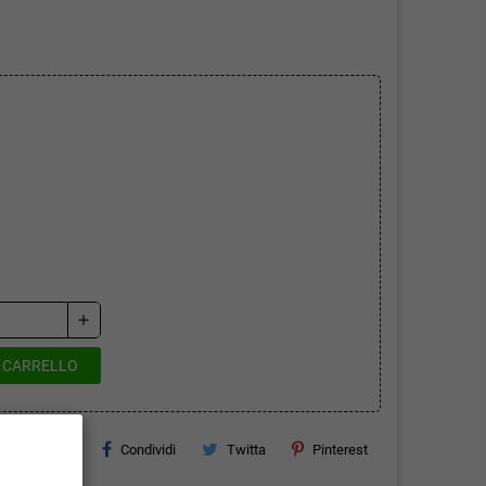
add
L CARRELLO
Condividi
Twitta
Pinterest