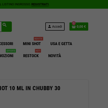
AL LISTINO INGROSSO.
REGISTRATI
.
0
search
person
Accedi
0,00 €
NOVITA'
CESSORI
MINI SHOT
USA E GETTA
OFFERTE
HOT!
MOZIONI
RESTOCK
NOVITÀ
OT 10 ML IN CHUBBY 30