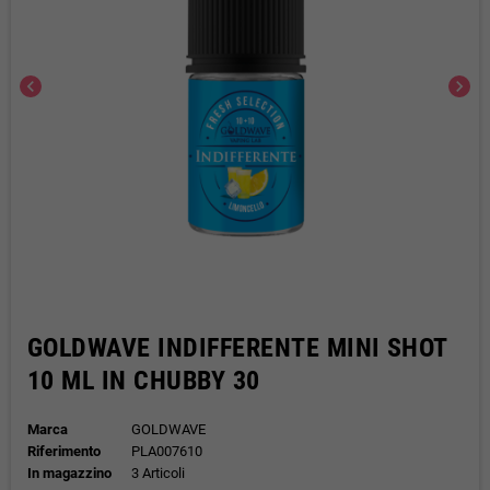
chevron_left
chevron_right
GOLDWAVE INDIFFERENTE MINI SHOT
10 ML IN CHUBBY 30
Marca
GOLDWAVE
Riferimento
PLA007610
In magazzino
3 Articoli