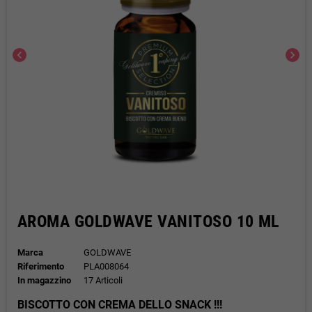
chevron_left
chevron_right
AROMA GOLDWAVE VANITOSO 10 ML
Marca
GOLDWAVE
Riferimento
PLA008064
In magazzino
17 Articoli
BISCOTTO CON CREMA DELLO SNACK
!!!