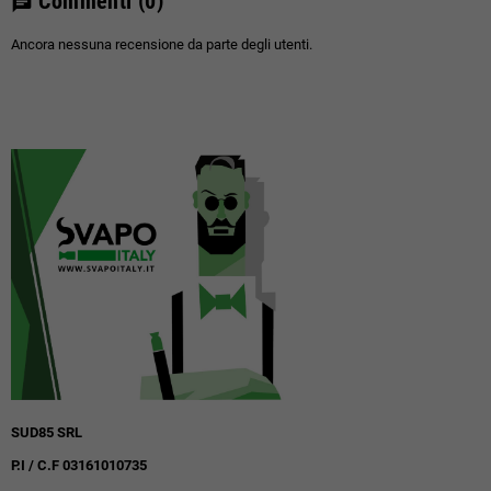
Commenti
(0)
chat
Ancora nessuna recensione da parte degli utenti.
SUD85 SRL
P.I / C.F 03161010735