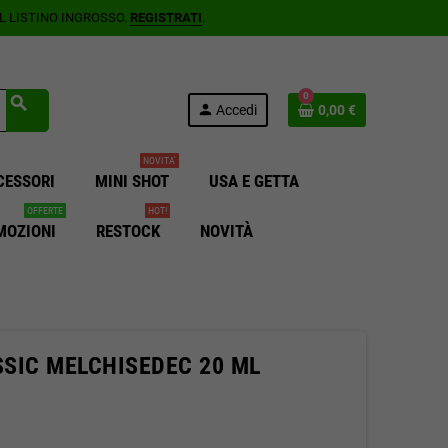
AL LISTINO INGROSSO.
REGISTRATI
.
0
search
person
Accedi
0,00 €
NOVITA'
CESSORI
MINI SHOT
USA E GETTA
OFFERTE
HOT!
MOZIONI
RESTOCK
NOVITÀ
SSIC MELCHISEDEC 20 ML