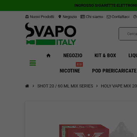
INGROSSO SIGARETTE ELETTRON
Nuovi Prodotti
Negozio
Chi siamo
Contattaci
card_giftcard
location_on
help_outline
NEGOZIO
KIT & BOX
LIQ
home
view_headline
B2B!
NICOTINE
POD PRERICARICATE
chevron_right
SHOT 20 / 60 ML MIX SERIES
chevron_right
HOLY VAPE MIX 20