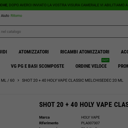
ICHE
, DOPO AVERCI INVIATO LA VOSTRA VISURA CAMERALE VI ABILITIAMO 
Aiuto
Ritorno
UIDI
ATOMIZZATORI
RICAMBI ATOMIZZATORI
AC
FAST!
VG PG E BASI SCOMPOSTE
ORDINE VELOCE
PRO
 ML / 60
chevron_right
SHOT 20 + 40 HOLY VAPE CLASSIC MELCHISEDEC 20 ML
SHOT 20 + 40 HOLY VAPE CLA
Marca
HOLY VAPE
Riferimento
PLA007307