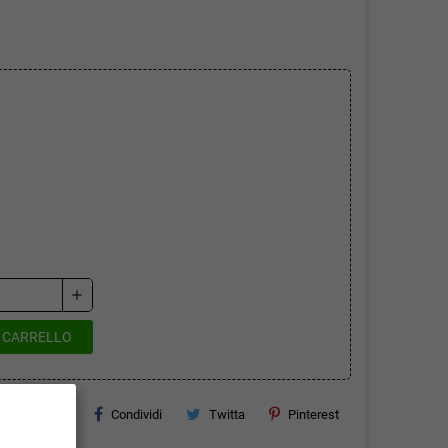
add
L CARRELLO
Condividi
Twitta
Pinterest