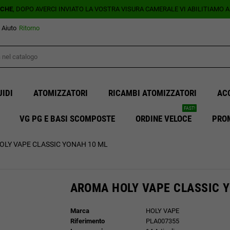
ICHE
, DOPO AVERCI INVIATO LA VOSTRA VISURA CAMERALE VI ABILITIAMO 
Aiuto
Ritorno
UIDI
ATOMIZZATORI
RICAMBI ATOMIZZATORI
AC
FAST!
VG PG E BASI SCOMPOSTE
ORDINE VELOCE
PRO
LY VAPE CLASSIC YONAH 10 ML
AROMA HOLY VAPE CLASSIC 
Marca
HOLY VAPE
Riferimento
PLA007355