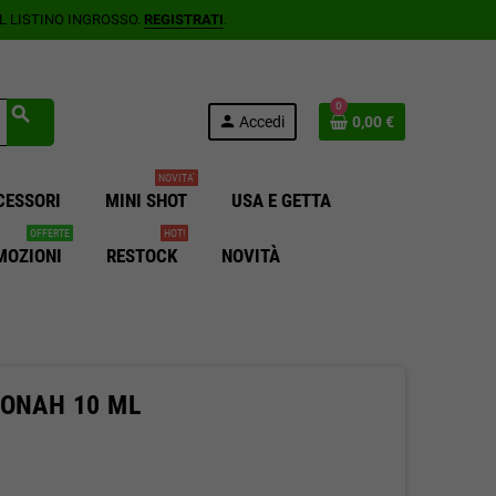
AL LISTINO INGROSSO.
REGISTRATI
.
0
search
person
Accedi
0,00 €
NOVITA'
CESSORI
MINI SHOT
USA E GETTA
OFFERTE
HOT!
MOZIONI
RESTOCK
NOVITÀ
YONAH 10 ML