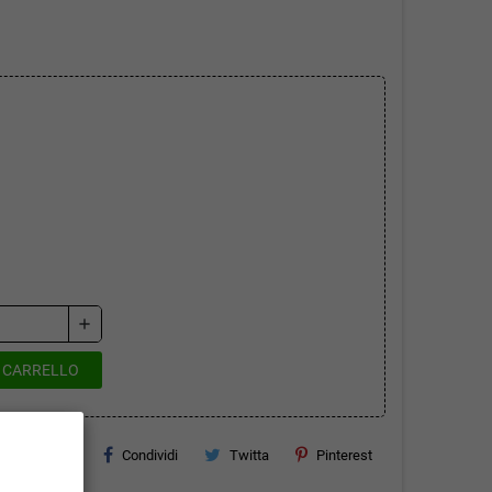
add
L CARRELLO
Condividi
Twitta
Pinterest