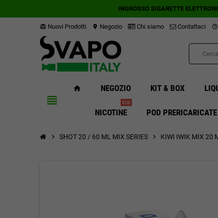
INGROSSO SIGARETTE ELETTRON
Nuovi Prodotti
Negozio
Chi siamo
Contattaci
card_giftcard
location_on
help_outline
NEGOZIO
KIT & BOX
LIQ
home
view_headline
B2B!
NICOTINE
POD PRERICARICATE
chevron_right
SHOT 20 / 60 ML MIX SERIES
chevron_right
KIWI IWIK MIX 20 