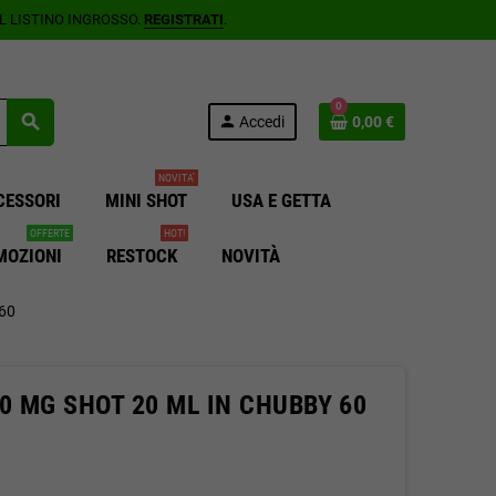
AL LISTINO INGROSSO.
REGISTRATI
.
0
search
person
Accedi
0,00 €
NOVITA'
CESSORI
MINI SHOT
USA E GETTA
OFFERTE
HOT!
MOZIONI
RESTOCK
NOVITÀ
60
0 MG SHOT 20 ML IN CHUBBY 60