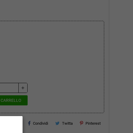
add
L CARRELLO
Condividi
Twitta
Pinterest