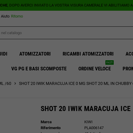
ICHE
, DOPO AVERCI INVIATO LA VOSTRA VISURA CAMERALE VI ABILITIAMO 
Aiuto
Ritorno
UIDI
ATOMIZZATORI
RICAMBI ATOMIZZATORI
AC
FAST!
VG PG E BASI SCOMPOSTE
ORDINE VELOCE
PRO
ML /60
chevron_right
SHOT 20 IWIK MARACUJA ICE 0 MG SHOT 20 ML IN CHUBBY 
SHOT 20 IWIK MARACUJA ICE 
Marca
KIWI
Riferimento
PLA006147