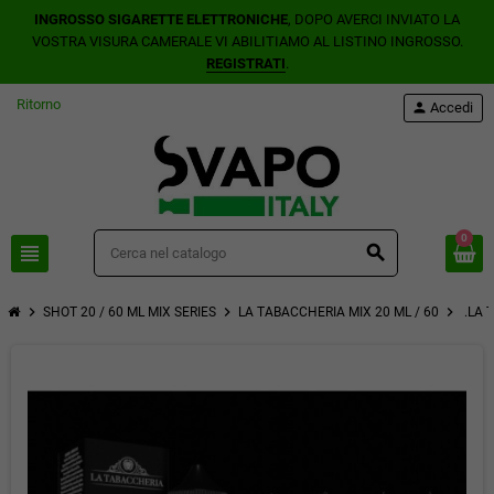
INGROSSO SIGARETTE ELETTRONICHE
, DOPO AVERCI INVIATO LA
VOSTRA VISURA CAMERALE VI ABILITIAMO AL LISTINO INGROSSO.
REGISTRATI
.
Ritorno
person
Accedi
0
view_headline
search
chevron_right
chevron_right
chevron_right
SHOT 20 / 60 ML MIX SERIES
LA TABACCHERIA MIX 20 ML / 60
.LA 