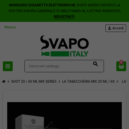
INGROSSO SIGARETTE ELETTRONICHE
, DOPO AVERCI INVIATO LA
VOSTRA VISURA CAMERALE VI ABILITIAMO AL LISTINO INGROSSO.
REGISTRATI
.
Ritorno
person
Accedi
0
search
view_headline
chevron_right
chevron_right
chevron_right
SHOT 20 / 60 ML MIX SERIES
LA TABACCHERIA MIX 20 ML / 60
.LA 