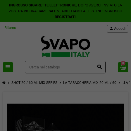
INGROSSO SIGARETTE ELETTRONICHE
, DOPO AVERCI INVIATO LA
VOSTRA VISURA CAMERALE VI ABILITIAMO AL LISTINO INGROSSO.
REGISTRATI
.
Ritorno
person
Accedi
0
view_headline
search
chevron_right
chevron_right
chevron_right
SHOT 20 / 60 ML MIX SERIES
LA TABACCHERIA MIX 20 ML / 60
.LA 