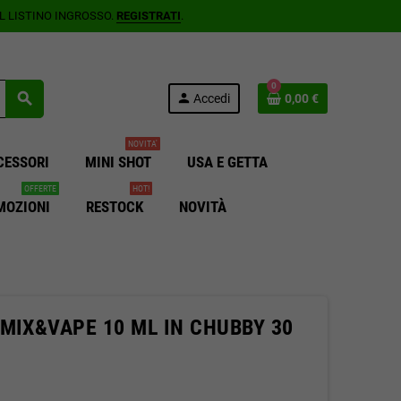
AL LISTINO INGROSSO.
REGISTRATI
.
0
search
person
Accedi
0,00 €
NOVITA'
CESSORI
MINI SHOT
USA E GETTA
OFFERTE
HOT!
MOZIONI
RESTOCK
NOVITÀ
MIX&VAPE 10 ML IN CHUBBY 30