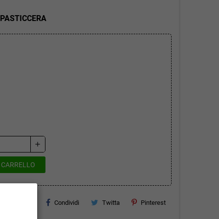
 PASTICCERA
add
L CARRELLO
Condividi
Twitta
Pinterest