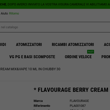
ICHE
, DOPO AVERCI INVIATO LA VOSTRA VISURA CAMERALE VI ABILITIAMO 
Aiuto
Ritorno
UIDI
ATOMIZZATORI
RICAMBI ATOMIZZATORI
AC
FAST!
VG PG E BASI SCOMPOSTE
ORDINE VELOCE
PRO
CREAM MIX&VAPE 10 ML IN CHUBBY 30
* FLAVOURAGE BERRY CREAM 
Marca
FLAVOURAGE
Riferimento
PLA001087