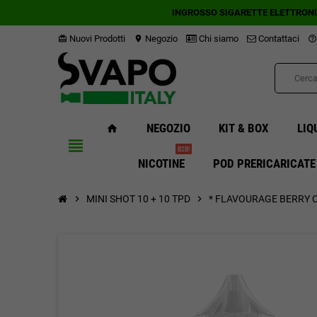
INGROSSO SIGARETTE ELETTRON
Nuovi Prodotti
Negozio
Chi siamo
Contattaci
card_giftcard
location_on
help_outline
NEGOZIO
KIT & BOX
LIQ
home
view_headline
B2B!
NICOTINE
POD PRERICARICATE
chevron_right
MINI SHOT 10 + 10 TPD
chevron_right
* FLAVOURAGE BERRY 