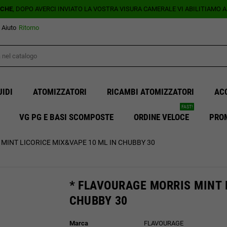
ICHE
, DOPO AVERCI INVIATO LA VOSTRA VISURA CAMERALE VI ABILITIAMO 
Aiuto
Ritorno
UIDI
ATOMIZZATORI
RICAMBI ATOMIZZATORI
AC
FAST!
VG PG E BASI SCOMPOSTE
ORDINE VELOCE
PRO
MINT LICORICE MIX&VAPE 10 ML IN CHUBBY 30
* FLAVOURAGE MORRIS MINT 
CHUBBY 30
Marca
FLAVOURAGE