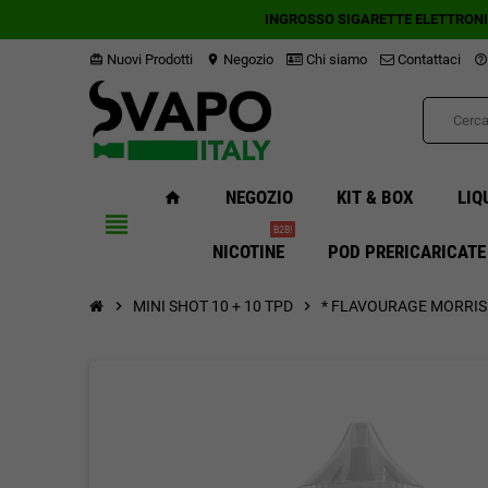
INGROSSO SIGARETTE ELETTRON
Nuovi Prodotti
Negozio
Chi siamo
Contattaci
card_giftcard
location_on
help_outline
NEGOZIO
KIT & BOX
LIQ
home
view_headline
B2B!
NICOTINE
POD PRERICARICATE
chevron_right
MINI SHOT 10 + 10 TPD
chevron_right
* FLAVOURAGE MORRIS 