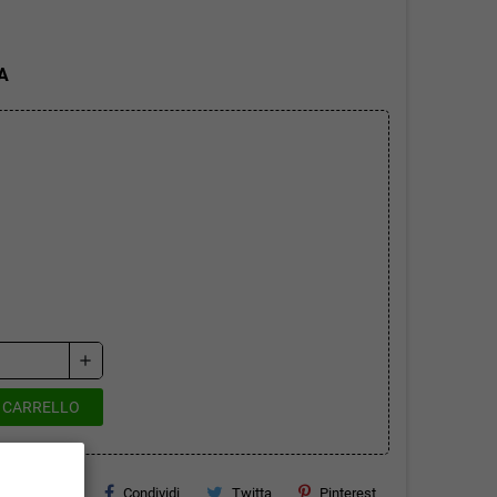
A
add
L CARRELLO
Condividi
Twitta
Pinterest