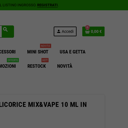
AL LISTINO INGROSSO.
REGISTRATI
.
0
search
person
Accedi
0,00 €
NOVITA'
CESSORI
MINI SHOT
USA E GETTA
OFFERTE
HOT!
MOZIONI
RESTOCK
NOVITÀ
LICORICE MIX&VAPE 10 ML IN