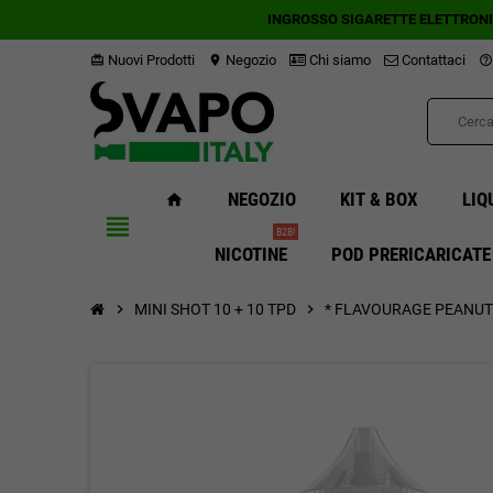
INGROSSO SIGARETTE ELETTRON
Nuovi Prodotti
Negozio
Chi siamo
Contattaci
card_giftcard
location_on
help_outline
NEGOZIO
KIT & BOX
LIQ
home
view_headline
B2B!
NICOTINE
POD PRERICARICATE
chevron_right
MINI SHOT 10 + 10 TPD
chevron_right
* FLAVOURAGE PEANUT