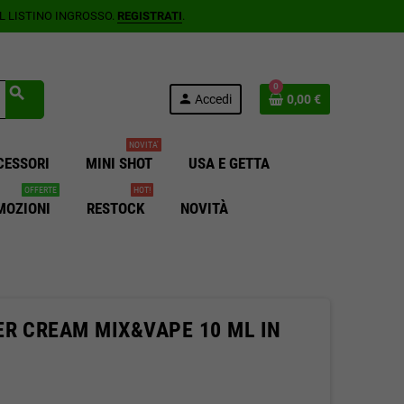
AL LISTINO INGROSSO.
REGISTRATI
.
0
search
person
Accedi
0,00 €
NOVITA'
CESSORI
MINI SHOT
USA E GETTA
OFFERTE
HOT!
MOZIONI
RESTOCK
NOVITÀ
R CREAM MIX&VAPE 10 ML IN