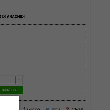
 DI ARACHIDI
add
L CARRELLO
Condividi
Twitta
Pinterest