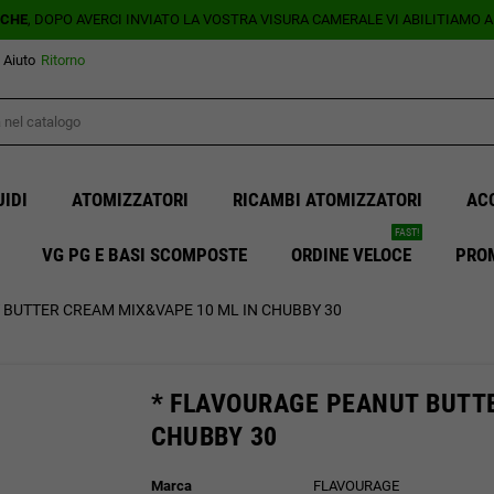
ICHE
, DOPO AVERCI INVIATO LA VOSTRA VISURA CAMERALE VI ABILITIAMO 
Aiuto
Ritorno
UIDI
ATOMIZZATORI
RICAMBI ATOMIZZATORI
AC
FAST!
VG PG E BASI SCOMPOSTE
ORDINE VELOCE
PRO
 BUTTER CREAM MIX&VAPE 10 ML IN CHUBBY 30
* FLAVOURAGE PEANUT BUTTE
CHUBBY 30
Marca
FLAVOURAGE