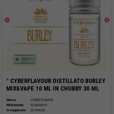
chevron_left
chevron_right
° CYBERFLAVOUR DISTILLATO BURLEY
MIX&VAPE 10 ML IN CHUBBY 30 ML
Marca
CYBER FLAVOR
Riferimento
PLA002410
In magazzino
22 Articoli