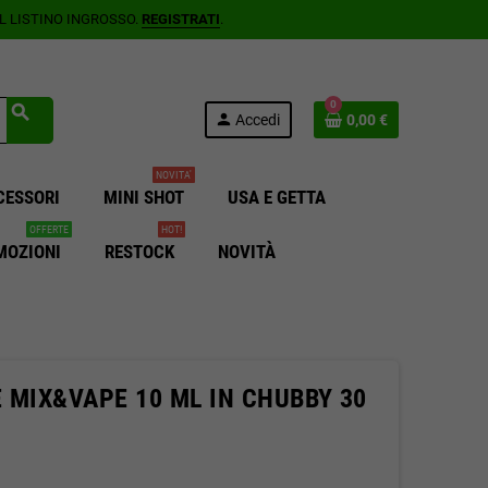
AL LISTINO INGROSSO.
REGISTRATI
.
0
search
person
Accedi
0,00 €
NOVITA'
CESSORI
MINI SHOT
USA E GETTA
OFFERTE
HOT!
MOZIONI
RESTOCK
NOVITÀ
 MIX&VAPE 10 ML IN CHUBBY 30