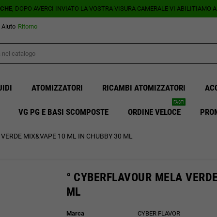
ICHE
, DOPO AVERCI INVIATO LA VOSTRA VISURA CAMERALE VI ABILITIAMO 
Aiuto
Ritorno
UIDI
ATOMIZZATORI
RICAMBI ATOMIZZATORI
AC
FAST!
VG PG E BASI SCOMPOSTE
ORDINE VELOCE
PRO
VERDE MIX&VAPE 10 ML IN CHUBBY 30 ML
° CYBERFLAVOUR MELA VERDE
ML
Marca
CYBER FLAVOR