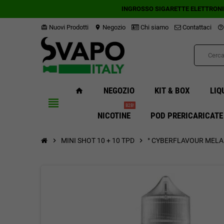
INGROSSO SIGARETTE ELETTRON
Nuovi Prodotti
Negozio
Chi siamo
Contattaci
card_giftcard
location_on
help_outline
NEGOZIO
KIT & BOX
LIQ
home
view_headline
B2B!
NICOTINE
POD PRERICARICATE
chevron_right
MINI SHOT 10 + 10 TPD
chevron_right
° CYBERFLAVOUR MELA 