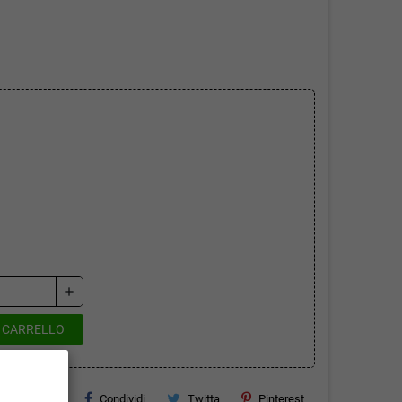
add
L CARRELLO
Condividi
Twitta
Pinterest