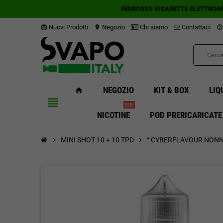
INGROSSO SIGARETTE ELETTRON
Nuovi Prodotti
Negozio
Chi siamo
Contattaci
card_giftcard
location_on
help_outline
NEGOZIO
KIT & BOX
LIQ
home
view_headline
B2B!
NICOTINE
POD PRERICARICATE
chevron_right
MINI SHOT 10 + 10 TPD
chevron_right
° CYBERFLAVOUR NONN