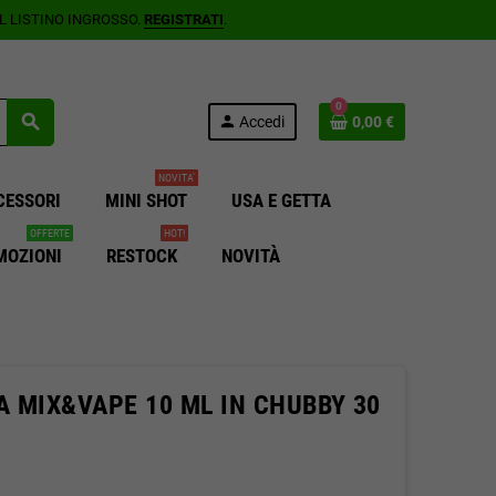
AL LISTINO INGROSSO.
REGISTRATI
.
0
search
person
Accedi
0,00 €
NOVITA'
CESSORI
MINI SHOT
USA E GETTA
OFFERTE
HOT!
MOZIONI
RESTOCK
NOVITÀ
 MIX&VAPE 10 ML IN CHUBBY 30