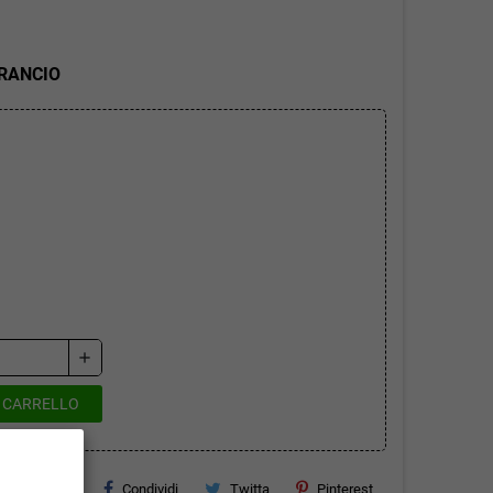
ARANCIO
add
L CARRELLO
Condividi
Twitta
Pinterest