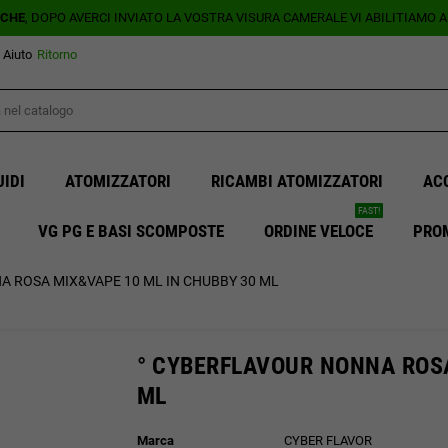
ICHE
, DOPO AVERCI INVIATO LA VOSTRA VISURA CAMERALE VI ABILITIAMO 
Aiuto
Ritorno
UIDI
ATOMIZZATORI
RICAMBI ATOMIZZATORI
AC
FAST!
VG PG E BASI SCOMPOSTE
ORDINE VELOCE
PRO
A ROSA MIX&VAPE 10 ML IN CHUBBY 30 ML
° CYBERFLAVOUR NONNA ROSA
ML
Marca
CYBER FLAVOR