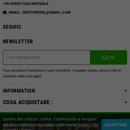
+39 3933517264 RAFFAELE
EMAIL : GRSTORESRL@GMAIL.COM
SEGUICI
NEWSLETTER
OK
Puoi annullare l'iscrizione in ogni momento. A questo scopo, cerca le info di
contatto nelle note legali.
INFORMATION
COSA ACQUISTARE :
Questo sito utilizza i cookie. Continuando a navigare
Copyright © 2019
SVAPOITALY.IT
| Powered by
Distribuzione Informatica
nel sito accetti il nostro utilizzo dei cookie.
MAGGIORI
ACCETTARE