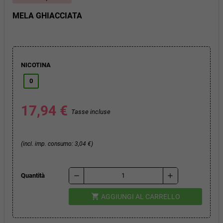
MELA GHIACCIATA
NICOTINA
0
17,94 €
Tasse incluse
(incl. imp. consumo: 3,04 €)
remove
add
Quantità
shopping_cart
AGGIUNGI AL CARRELLO