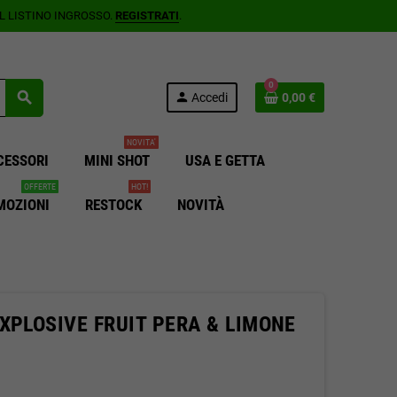
AL LISTINO INGROSSO.
REGISTRATI
.
0
search
person
Accedi
0,00 €
NOVITA'
CESSORI
MINI SHOT
USA E GETTA
OFFERTE
HOT!
MOZIONI
RESTOCK
NOVITÀ
XPLOSIVE FRUIT PERA & LIMONE