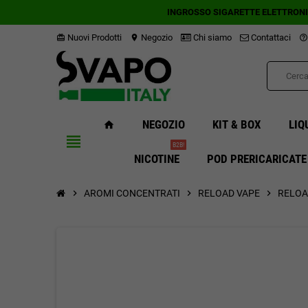
INGROSSO SIGARETTE ELETTRON
Nuovi Prodotti
Negozio
Chi siamo
Contattaci
card_giftcard
location_on
help_outline
NEGOZIO
KIT & BOX
LIQ
home
view_headline
B2B!
NICOTINE
POD PRERICARICATE
chevron_right
AROMI CONCENTRATI
chevron_right
RELOAD VAPE
chevron_right
RELOA