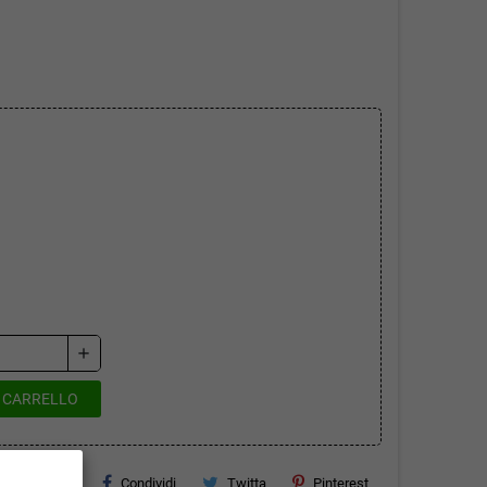
add
L CARRELLO
Condividi
Twitta
Pinterest